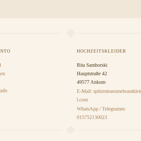
ONTO
HOCHZEITSKLEIDER
d
Rita Samborski
gen
Hauptstraße 42
49577 Ankum
ails
E-Mail: spitzentraeumebrautkl
l.com
WhatsApp / Telegramm:
015752130023