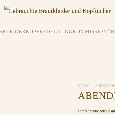
SKLEIDER
KOPFBEDECKUNG
KOMMISSION
ÜB
START
ABENDMO
ABENDK
Für Anprobe oder Kauf