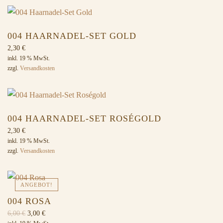
004 HAARNADEL-SET GOLD
2,30
€
inkl. 19 % MwSt.
zzgl.
Versandkosten
004 HAARNADEL-SET ROSÉGOLD
2,30
€
inkl. 19 % MwSt.
zzgl.
Versandkosten
ANGEBOT!
004 ROSA
Ursprünglicher
Aktueller
6,00
€
3,00
€