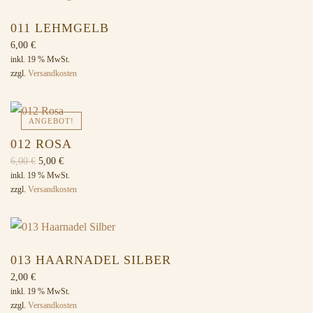
011 LEHMGELB
6,00
€
inkl. 19 % MwSt.
zzgl.
Versandkosten
ANGEBOT!
012 ROSA
Ursprünglicher
Aktueller
6,00
€
5,00
€
Preis
Preis
inkl. 19 % MwSt.
zzgl.
Versandkosten
war:
ist:
6,00 €
5,00 €.
013 HAARNADEL SILBER
2,00
€
inkl. 19 % MwSt.
zzgl.
Versandkosten