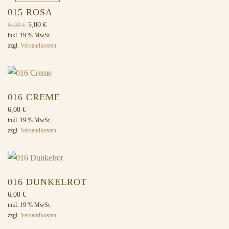
015 ROSA
Ursprünglicher
Aktueller
6,00
€
5,00
€
Preis
Preis
inkl. 19 % MwSt.
zzgl.
Versandkosten
war:
ist:
6,00 €
5,00 €.
016 CREME
6,00
€
inkl. 19 % MwSt.
zzgl.
Versandkosten
016 DUNKELROT
6,00
€
inkl. 19 % MwSt.
zzgl.
Versandkosten