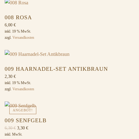
008 ROSA
6,00
€
inkl. 19 % MwSt.
zzgl.
Versandkosten
009 HAARNADEL-SET ANTIKBRAUN
2,30
€
inkl. 19 % MwSt.
zzgl.
Versandkosten
ANGEBOT!
009 SENFGELB
Ursprünglicher
Aktueller
6,30
€
3,30
€
Preis
Preis
inkl. MwSt.