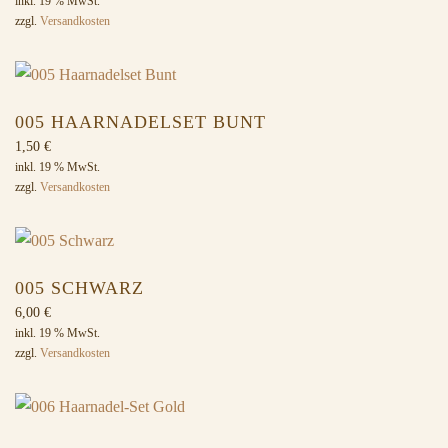
Preis
Preis
inkl. 19 % MwSt.
zzgl.
Versandkosten
war:
ist:
6,00 €
3,00 €.
005 HAARNADELSET BUNT
1,50
€
inkl. 19 % MwSt.
zzgl.
Versandkosten
005 SCHWARZ
6,00
€
inkl. 19 % MwSt.
zzgl.
Versandkosten