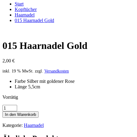
Start
Kopftücher
Haarnadel
015 Haarnadel Gold
015 Haarnadel Gold
2,00
€
inkl. 19 % MwSt.
zzgl.
Versandkosten
Farbe Silber mit goldener Rose
Länge 5,5cm
Vorrätig
015
Haarnadel
In den Warenkorb
Gold
Menge
Kategorie:
Haarnadel