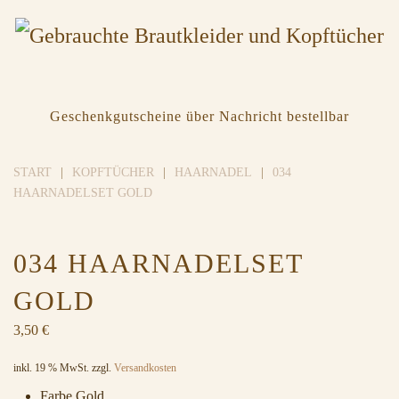
Geschenkgutscheine über Nachricht bestellbar
START
KOPFTÜCHER
HAARNADEL
034
HAARNADELSET GOLD
034 HAARNADELSET
GOLD
3,50
€
inkl. 19 % MwSt.
zzgl.
Versandkosten
Farbe Gold