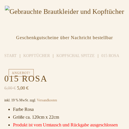
Geschenkgutscheine über Nachricht bestellbar
START
KOPFTÜCHER
KOPFSCHAL SPITZE
015 ROSA
ANGEBOT!
015 ROSA
Ursprünglicher
Aktueller
6,00
€
5,00
€
Preis
Preis
inkl. 19 % MwSt.
zzgl.
Versandkosten
war:
ist:
6,00 €
5,00 €.
Farbe Rosa
Größe ca. 120cm x 22cm
Produkt ist vom Umtausch und Rückgabe ausgeschlossen