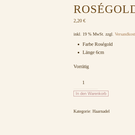
ROSÉGOL
2,20
€
inkl. 19 % MwSt.
zzgl.
Versandkos
Farbe Roségold
Länge 6cm
Vorrätig
003
Haarnadel-
In den Warenkorb
Set
Roségold
Kategorie:
Haarnadel
Menge