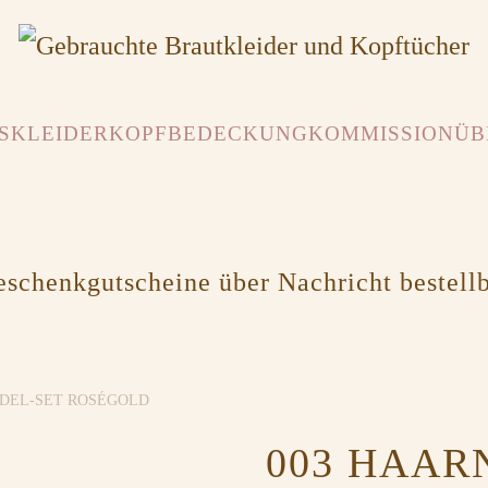
SKLEIDER
KOPFBEDECKUNG
KOMMISSION
ÜB
schenkgutscheine über Nachricht bestell
ADEL-SET ROSÉGOLD
003 HAAR