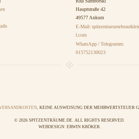
d
Rita Samborski
gen
Hauptstraße 42
49577 Ankum
ails
E-Mail: spitzentraeumebrautkl
l.com
WhatsApp / Telegramm:
015752130023
VERSANDKOSTEN
, KEINE AUSWEISUNG DER MEHRWERTSTEUER GE
©
2026
SPITZENTRÄUME.DE. ALL RIGHTS RESERVED.
WEBDESIGN: ERWIN KRÖKER
.