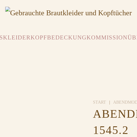
SKLEIDER
KOPFBEDECKUNG
KOMMISSION
ÜB
START
ABENDMO
ABEND
1545.2