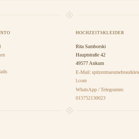
ONTO
HOCHZEITSKLEIDER
d
Rita Samborski
gen
Hauptstraße 42
49577 Ankum
ails
E-Mail: spitzentraeumebrautkl
l.com
WhatsApp / Telegramm:
015752130023