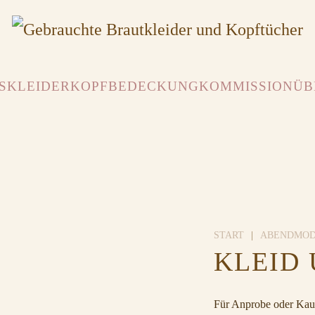
SKLEIDER
KOPFBEDECKUNG
KOMMISSION
ÜB
START
ABENDMO
KLEID 
Für Anprobe oder Kauf