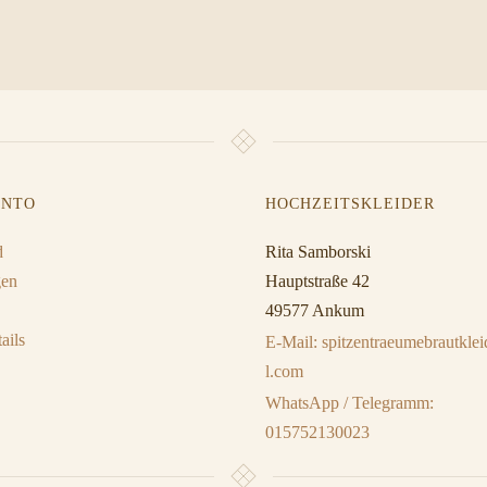
ONTO
HOCHZEITSKLEIDER
d
Rita Samborski
gen
Hauptstraße 42
49577 Ankum
ails
E-Mail: spitzentraeumebrautkl
l.com
WhatsApp / Telegramm:
015752130023