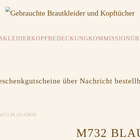
SKLEIDER
KOPFBEDECKUNG
KOMMISSION
ÜB
schenkgutscheine über Nachricht bestell
M732 BLAU-GRÜN
M732 BLA