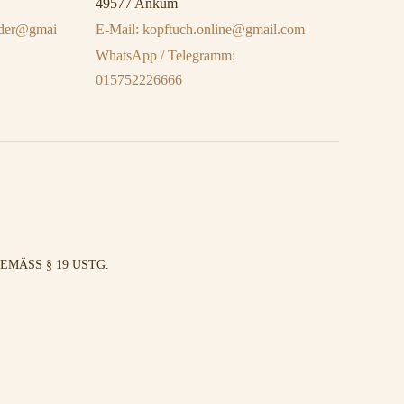
49577 Ankum
eider@gmai
E-Mail: kopftuch.online@gmail.com
WhatsApp / Telegramm:
015752226666
MÄSS § 19 USTG.