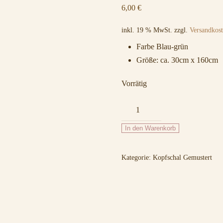
6,00
€
inkl. 19 % MwSt.
zzgl.
Versandkos
Farbe Blau-grün
Größe: ca. 30cm x 160cm
Vorrätig
M732
Blau-
In den Warenkorb
Grün
Menge
Kategorie:
Kopfschal Gemustert