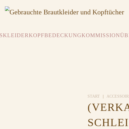
SKLEIDER
KOPFBEDECKUNG
KOMMISSION
ÜB
START
ACCESSOIR
(VERK
SCHLEI