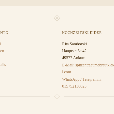
ONTO
HOCHZEITSKLEIDER
d
Rita Samborski
gen
Hauptstraße 42
49577 Ankum
ails
E-Mail: spitzentraeumebrautkl
l.com
WhatsApp / Telegramm:
015752130023