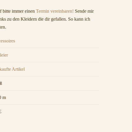
 bitte immer einen
Termin vereinbaren!
Sende mir
ks zu den Kleidern die dir gefallen. So kann ich
ten.
essoires
leier
kaufte Artikel
ß
0 m
€