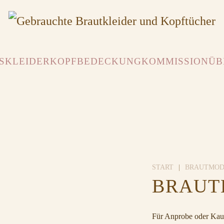
SKLEIDER
KOPFBEDECKUNG
KOMMISSION
ÜB
START
BRAUTMO
BRAUTK
Für Anprobe oder Kauf