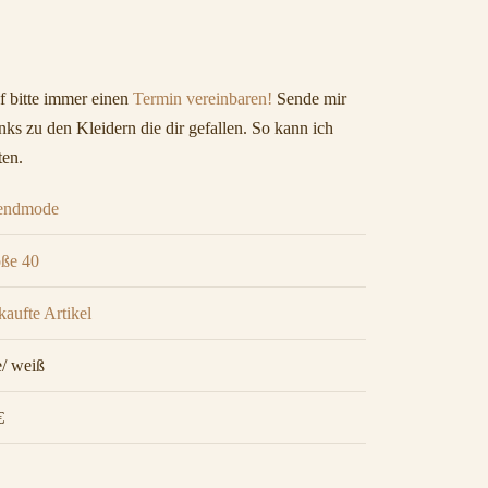
 bitte immer einen
Termin vereinbaren!
Sende mir
ks zu den Kleidern die dir gefallen. So kann ich
ten.
endmode
ße 40
kaufte Artikel
e/ weiß
€