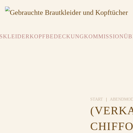
SKLEIDER
KOPFBEDECKUNG
KOMMISSION
ÜB
START
ABENDMO
(VERK
CHIFF