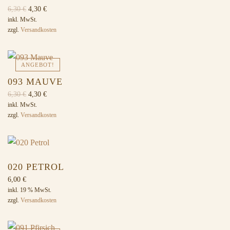
Ursprünglicher
Aktueller
6,30
€
4,30
€
Preis
Preis
inkl. MwSt.
zzgl.
Versandkosten
war:
ist:
6,30 €
4,30 €.
ANGEBOT!
093 MAUVE
Ursprünglicher
Aktueller
6,30
€
4,30
€
Preis
Preis
inkl. MwSt.
zzgl.
Versandkosten
war:
ist:
6,30 €
4,30 €.
020 PETROL
6,00
€
inkl. 19 % MwSt.
zzgl.
Versandkosten