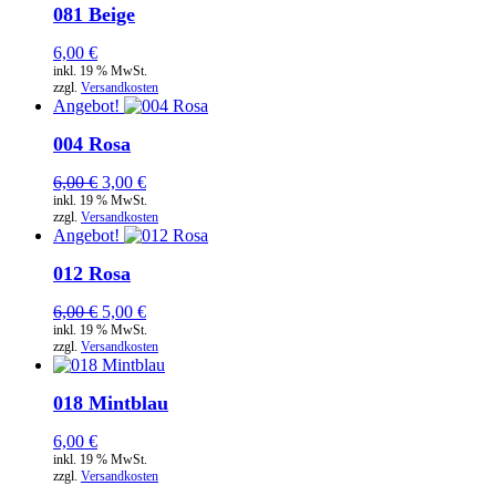
081 Beige
6,00
€
inkl. 19 % MwSt.
zzgl.
Versandkosten
Angebot!
004 Rosa
Ursprünglicher
Aktueller
6,00
€
3,00
€
Preis
Preis
inkl. 19 % MwSt.
zzgl.
Versandkosten
war:
ist:
Angebot!
6,00 €
3,00 €.
012 Rosa
Ursprünglicher
Aktueller
6,00
€
5,00
€
Preis
Preis
inkl. 19 % MwSt.
zzgl.
Versandkosten
war:
ist:
6,00 €
5,00 €.
018 Mintblau
6,00
€
inkl. 19 % MwSt.
zzgl.
Versandkosten