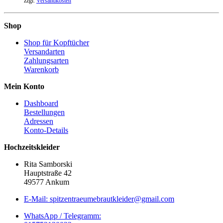
zzgl.
Versandkosten
war:
ist:
6,00 €
5,00 €.
Shop
Shop für Kopftücher
Versandarten
Zahlungsarten
Warenkorb
Mein Konto
Dashboard
Bestellungen
Adressen
Konto-Details
Hochzeitskleider
Rita Samborski
Hauptstraße 42
49577 Ankum
E-Mail: spitzentraeumebrautkleider@gmail.com
WhatsApp / Telegramm: