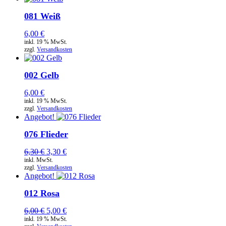
081 Weiß
6,00
€
inkl. 19 % MwSt.
zzgl.
Versandkosten
002 Gelb
6,00
€
inkl. 19 % MwSt.
zzgl.
Versandkosten
Angebot!
076 Flieder
Ursprünglicher
Aktueller
6,30
€
3,30
€
Preis
Preis
inkl. MwSt.
zzgl.
Versandkosten
war:
ist:
Angebot!
6,30 €
3,30 €.
012 Rosa
Ursprünglicher
Aktueller
6,00
€
5,00
€
Preis
Preis
inkl. 19 % MwSt.