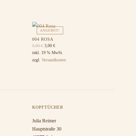
ANGEBOT!
004 ROSA
Ursprünglicher
Aktueller
6,00
€
3,00
€
Preis
Preis
inkl. 19 % MwSt.
war:
ist:
zzgl.
Versandkosten
6,00 €
3,00 €.
KOPFTÜCHER
Julia Reimer
Hauptstraße 30