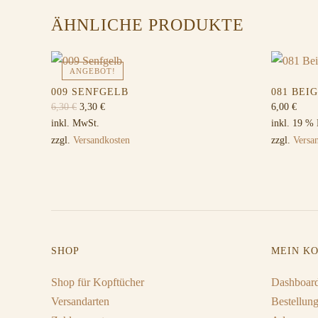
ÄHNLICHE PRODUKTE
ANGEBOT!
009 SENFGELB
081 BEI
Ursprünglicher
Aktueller
6,30
€
3,30
€
6,00
€
Preis
Preis
inkl. MwSt.
inkl. 19 %
war:
ist:
zzgl.
Versandkosten
zzgl.
Versa
6,30 €
3,30 €.
SHOP
MEIN K
Shop für Kopftücher
Dashboar
Versandarten
Bestellun