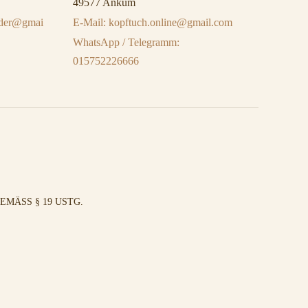
49577 Ankum
eider@gmai
E-Mail: kopftuch.online@gmail.com
WhatsApp / Telegramm:
015752226666
MÄSS § 19 USTG.