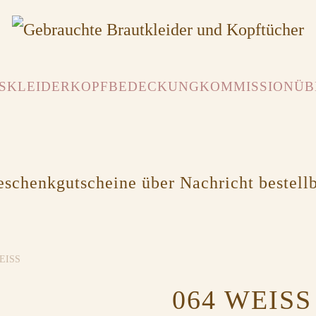
SKLEIDER
KOPFBEDECKUNG
KOMMISSION
ÜB
schenkgutscheine über Nachricht bestell
EISS
064 WEISS