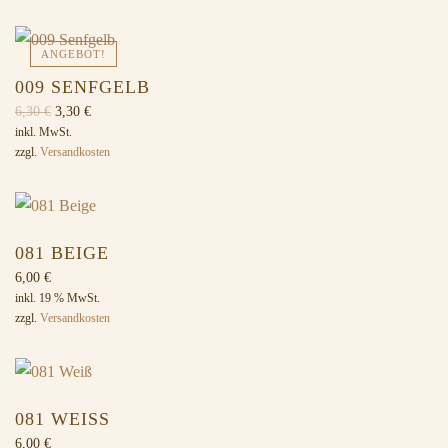
ANGEBOT!
009 SENFGELB
Ursprünglicher
Aktueller
6,30
€
3,30
€
Preis
Preis
inkl. MwSt.
zzgl.
Versandkosten
war:
ist:
6,30 €
3,30 €.
081 BEIGE
6,00
€
inkl. 19 % MwSt.
zzgl.
Versandkosten
081 WEISS
6,00
€