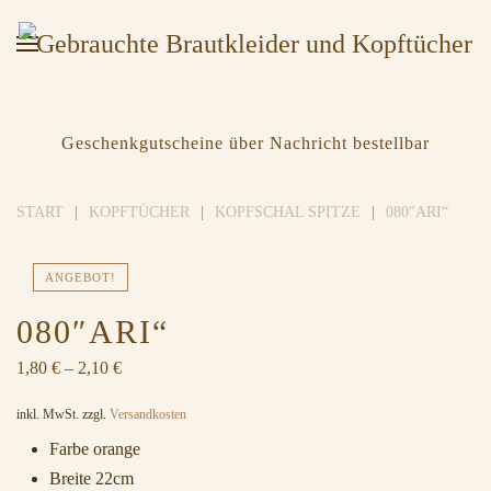
Geschenkgutscheine über Nachricht bestellbar
START
KOPFTÜCHER
KOPFSCHAL SPITZE
080″ARI“
ANGEBOT!
080″ARI“
1,80
€
–
2,10
€
inkl. MwSt.
zzgl.
Versandkosten
Farbe orange
Breite 22cm