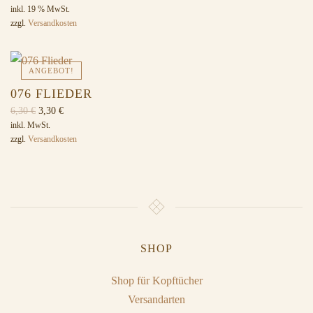
inkl. 19 % MwSt.
zzgl.
Versandkosten
ANGEBOT!
076 FLIEDER
Ursprünglicher
Aktueller
6,30
€
3,30
€
Preis
Preis
inkl. MwSt.
zzgl.
Versandkosten
war:
ist:
6,30 €
3,30 €.
SHOP
Shop für Kopftücher
Versandarten