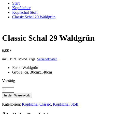
Start
Kopftücher
Kopfschal Stoff
Classic Schal 29 Waldgrün
Classic Schal 29 Waldgrün
6,00
€
inkl. 19 % MwSt.
zzgl.
Versandkosten
Farbe Waldgrün
Größe: ca. 30cmx140cm
Vorrätig
Classic
Schal
In den Warenkorb
29
Waldgrün
Kategorien:
Kopfschal Classic
,
Kopfschal Stoff
Menge