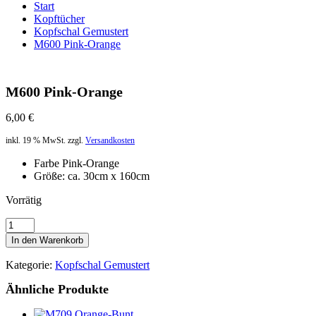
Start
Kopftücher
Kopfschal Gemustert
M600 Pink-Orange
M600 Pink-Orange
6,00
€
inkl. 19 % MwSt.
zzgl.
Versandkosten
Farbe Pink-Orange
Größe: ca. 30cm x 160cm
Vorrätig
M600
Pink-
In den Warenkorb
Orange
Menge
Kategorie:
Kopfschal Gemustert
Ähnliche Produkte