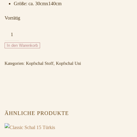
Größe: ca. 30cmx140cm
Vorrätig
Uni
Schal
In den Warenkorb
07
Orange
Kategorien:
Kopfschal Stoff
,
Kopfschal Uni
Menge
ÄHNLICHE PRODUKTE