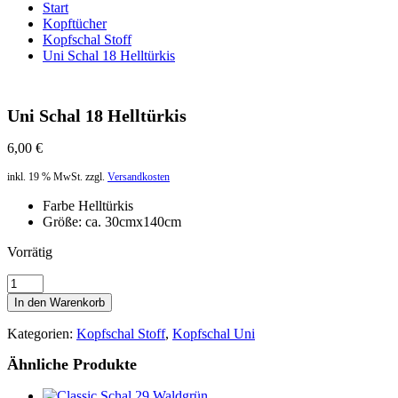
Start
Kopftücher
Kopfschal Stoff
Uni Schal 18 Helltürkis
Uni Schal 18 Helltürkis
6,00
€
inkl. 19 % MwSt.
zzgl.
Versandkosten
Farbe Helltürkis
Größe: ca. 30cmx140cm
Vorrätig
Uni
Schal
In den Warenkorb
18
Helltürkis
Kategorien:
Kopfschal Stoff
,
Kopfschal Uni
Menge
Ähnliche Produkte