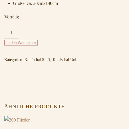
Größe: ca. 30cmx140cm
Vorrätig
Uni
Schal
In den Warenkorb
39
Mohnrot
Kategorien:
Kopfschal Stoff
,
Kopfschal Uni
Menge
ÄHNLICHE PRODUKTE