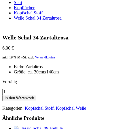
Start
Kopftücher
Kopfschal Stoff
Welle Schal 34 Zartaltrosa
Welle Schal 34 Zartaltrosa
6,00
€
inkl. 19 % MwSt.
zzgl.
Versandkosten
Farbe Zartaltrosa
Größe: ca. 30cmx140cm
Vorrätig
Welle
Schal
In den Warenkorb
34
Zartaltrosa
Kategorien:
Kopfschal Stoff
,
Kopfschal Welle
Menge
Ähnliche Produkte