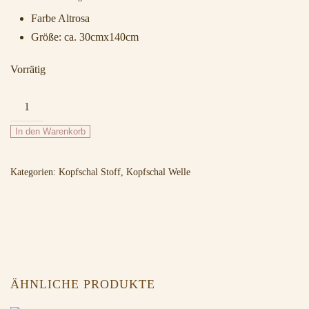
Farbe Altrosa
Größe: ca. 30cmx140cm
Vorrätig
Welle
Schal
In den Warenkorb
35
Altrosa
Kategorien:
Kopfschal Stoff
,
Kopfschal Welle
Menge
ÄHNLICHE PRODUKTE