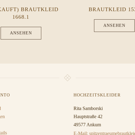
KAUFT) BRAUTKLEID
BRAUTKLEID 15
1668.1
ANSEHEN
ANSEHEN
ONTO
HOCHZEITSKLEIDER
d
Rita Samborski
gen
Hauptstraße 42
49577 Ankum
ails
E-Mail: spitzentraeumebrautkl