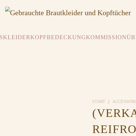
SKLEIDER
KOPFBEDECKUNG
KOMMISSION
ÜB
START
ACCESSOIR
(VERK
REIFRO