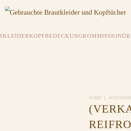
SKLEIDER
KOPFBEDECKUNG
KOMMISSION
ÜB
START
ACCESSOIR
(VERK
REIFRO