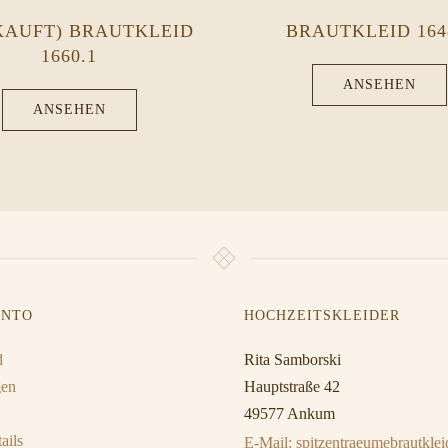
KAUFT) BRAUTKLEID
BRAUTKLEID 164
1660.1
ANSEHEN
ANSEHEN
ONTO
HOCHZEITSKLEIDER
d
Rita Samborski
gen
Hauptstraße 42
49577 Ankum
ails
E-Mail: spitzentraeumebrautkl