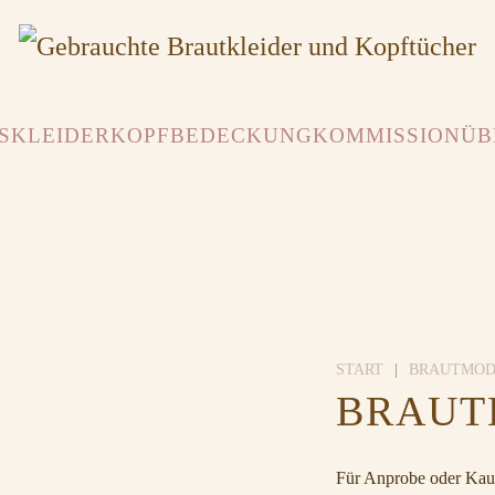
SKLEIDER
KOPFBEDECKUNG
KOMMISSION
ÜB
START
BRAUTMO
BRAUTK
Für Anprobe oder Kauf