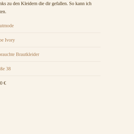
ks zu den Kleidern die dir gefallen. So kann ich
ten.
utmode
be Ivory
rauchte Brautkleider
ße 38
0 €