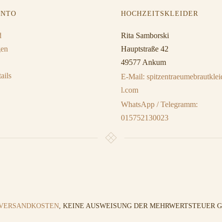
ONTO
HOCHZEITSKLEIDER
d
Rita Samborski
gen
Hauptstraße 42
49577 Ankum
ails
E-Mail: spitzentraeumebrautkl
l.com
WhatsApp / Telegramm:
015752130023
VERSANDKOSTEN
, KEINE AUSWEISUNG DER MEHRWERTSTEUER GE