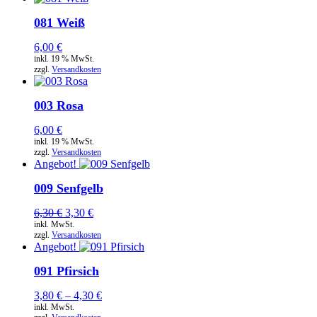
081 Weiß
6,00
€
inkl. 19 % MwSt.
zzgl.
Versandkosten
003 Rosa
6,00
€
inkl. 19 % MwSt.
zzgl.
Versandkosten
Angebot!
009 Senfgelb
Ursprünglicher
Aktueller
6,30
€
3,30
€
Preis
Preis
inkl. MwSt.
zzgl.
Versandkosten
war:
ist:
Angebot!
6,30 €
3,30 €.
091 Pfirsich
3,80
€
–
4,30
€
inkl. MwSt.