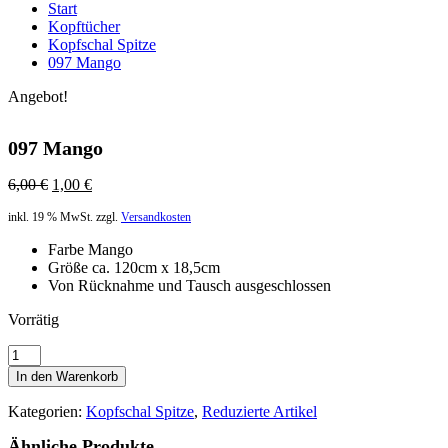
Start
Kopftücher
Kopfschal Spitze
097 Mango
Angebot!
097 Mango
Ursprünglicher
Aktueller
6,00
€
1,00
€
Preis
Preis
inkl. 19 % MwSt.
zzgl.
Versandkosten
war:
ist:
6,00 €
1,00 €.
Farbe Mango
Größe ca. 120cm x 18,5cm
Von Rücknahme und Tausch ausgeschlossen
Vorrätig
097
Mango
In den Warenkorb
Menge
Kategorien:
Kopfschal Spitze
,
Reduzierte Artikel
Ähnliche Produkte