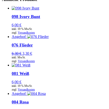
098 Ivory Bunt
6,00
€
inkl. 19 % MwSt.
zzgl.
Versandkosten
Angebot!
076 Flieder
Ursprünglicher
Aktueller
6,30
€
3,30
€
Preis
Preis
inkl. MwSt.
zzgl.
Versandkosten
war:
ist:
6,30 €
3,30 €.
081 Weiß
6,00
€
inkl. 19 % MwSt.
zzgl.
Versandkosten
Angebot!
004 Rosa