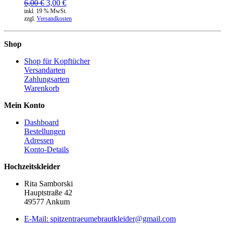
Ursprünglicher
Aktueller
6,00
€
3,00
€
Preis
Preis
inkl. 19 % MwSt.
zzgl.
Versandkosten
war:
ist:
6,00 €
3,00 €.
Shop
Shop für Kopftücher
Versandarten
Zahlungsarten
Warenkorb
Mein Konto
Dashboard
Bestellungen
Adressen
Konto-Details
Hochzeitskleider
Rita Samborski
Hauptstraße 42
49577 Ankum
E-Mail: spitzentraeumebrautkleider@gmail.com