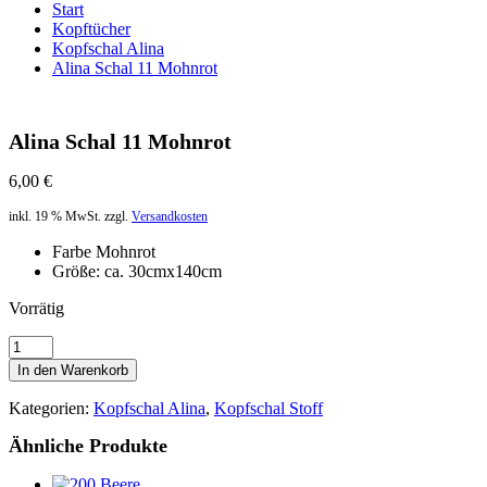
Start
Kopftücher
Kopfschal Alina
Alina Schal 11 Mohnrot
Alina Schal 11 Mohnrot
6,00
€
inkl. 19 % MwSt.
zzgl.
Versandkosten
Farbe Mohnrot
Größe: ca. 30cmx140cm
Vorrätig
Alina
Schal
In den Warenkorb
11
Mohnrot
Kategorien:
Kopfschal Alina
,
Kopfschal Stoff
Menge
Ähnliche Produkte