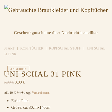
Geschenkgutscheine über Nachricht bestellbar
START
KOPFTÜCHER
KOPFSCHAL STOFF
UNI SCHAL
31 PINK
ANGEBOT!
UNI SCHAL 31 PINK
Ursprünglicher
Aktueller
6,00
€
3,00
€
Preis
Preis
inkl. 19 % MwSt.
zzgl.
Versandkosten
war:
ist:
6,00 €
3,00 €.
Farbe Pink
Größe: ca. 30cmx140cm