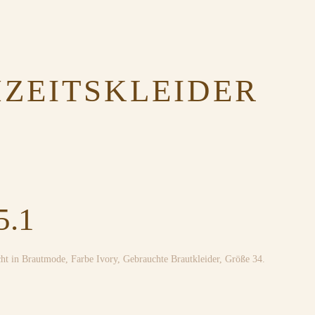
ZEITSKLEIDER
.1
cht in
Brautmode
,
Farbe Ivory
,
Gebrauchte Brautkleider
,
Größe 34
.