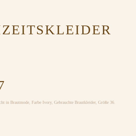
ZEITSKLEIDER
7
icht in
Brautmode
,
Farbe Ivory
,
Gebrauchte Brautkleider
,
Größe 36
.