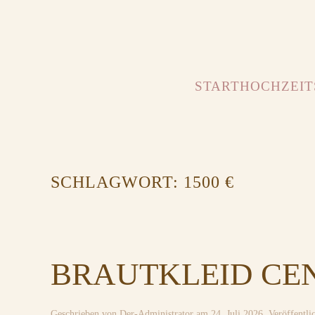
START
HOCHZEIT
SCHLAGWORT:
1500 €
BRAUTKLEID CEN
Geschrieben von
Der-Administrator
am
24. Juli 2026
. Veröffentli