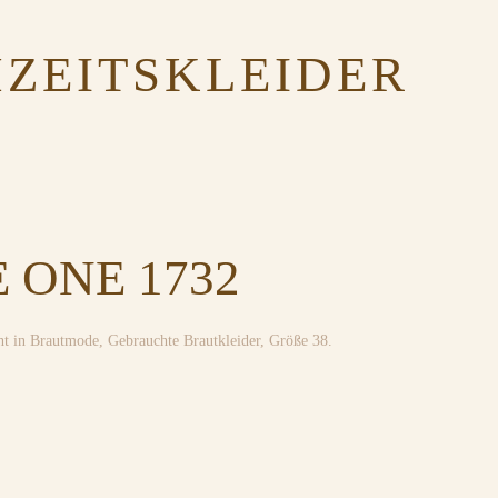
ZEITSKLEIDER
 ONE 1732
ht in
Brautmode
,
Gebrauchte Brautkleider
,
Größe 38
.