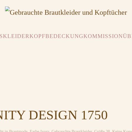
SKLEIDER
KOPFBEDECKUNG
KOMMISSION
ÜB
ITY DESIGN 1750
cht in
Brautmode
,
Farbe Ivory
,
Gebrauchte Brautkleider
,
Größe 38
.
Keine Kom